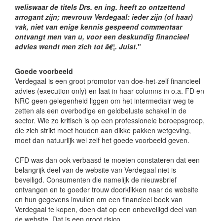
weliswaar de titels Drs. en ing. heeft zo ontzettend
arrogant zijn; mevrouw Verdegaal: ieder zijn (of haar)
vak, niet van enige kennis gespeend commentaar
ontvangt men van u, voor een deskundig financieel
advies wendt men zich tot â€¦. Juist.
"
Goede voorbeeld
Verdegaal is een groot promotor van doe-het-zelf financieel
advies (execution only) en laat in haar columns in o.a. FD en
NRC geen gelegenheid liggen om het intermediair weg te
zetten als een overbodige en geldbeluste schakel in de
sector. Wie zo kritisch is op een professionele beroepsgroep,
die zich strikt moet houden aan dikke pakken wetgeving,
moet dan natuurlijk wel zelf het goede voorbeeld geven.
CFD was dan ook verbaasd te moeten constateren dat een
belangrijk deel van de website van Verdegaal niet is
beveiligd. Consumenten die namelijk de nieuwsbrief
ontvangen en te goeder trouw doorklikken naar de website
en hun gegevens invullen om een financieel boek van
Verdegaal te kopen, doen dat op een onbeveiligd deel van
de website. Dat is een groot risico.