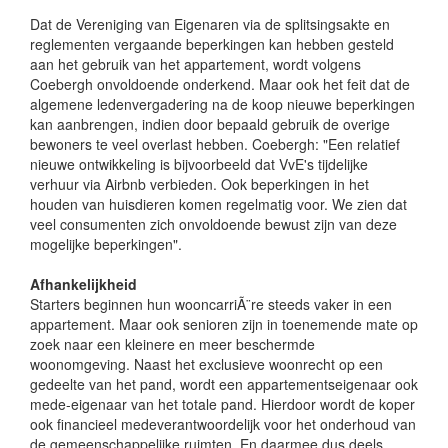
Dat de Vereniging van Eigenaren via de splitsingsakte en
reglementen vergaande beperkingen kan hebben gesteld
aan het gebruik van het appartement, wordt volgens
Coebergh onvoldoende onderkend. Maar ook het feit dat de
algemene ledenvergadering na de koop nieuwe beperkingen
kan aanbrengen, indien door bepaald gebruik de overige
bewoners te veel overlast hebben. Coebergh: "Een relatief
nieuwe ontwikkeling is bijvoorbeeld dat VvE's tijdelijke
verhuur via Airbnb verbieden. Ook beperkingen in het
houden van huisdieren komen regelmatig voor. We zien dat
veel consumenten zich onvoldoende bewust zijn van deze
mogelijke beperkingen".
Afhankelijkheid
Starters beginnen hun wooncarriÃ¨re steeds vaker in een
appartement. Maar ook senioren zijn in toenemende mate op
zoek naar een kleinere en meer beschermde
woonomgeving. Naast het exclusieve woonrecht op een
gedeelte van het pand, wordt een appartementseigenaar ook
mede-eigenaar van het totale pand. Hierdoor wordt de koper
ook financieel medeverantwoordelijk voor het onderhoud van
de gemeenschappelijke ruimten. En daarmee dus deels